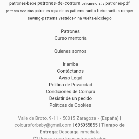
patrones-de-costura
patrones-bebe
patrones-pdf
patrones-gratis
ranita-bebe
patrones-ropa-ninos
patterns
ranitas
romper
patrones-ropa-nino
sewing-patterns
vestidos-nina
vuelta-al-colegio
Patrones
Curso mentoría
Quienes somos
Ir arriba
Contáctanos
Aviso Legal
Política de Privacidad
Condiciones de Compra
Desistir de un pedido
Políticas de Cookies
Valle de Broto, 9-11 - 50015 Zaragoza - (España) |
coloursforbaby@gmail.com |
695055855
|
Tiempo de
Entrega:
Descarga inmediata
(*) Precios con Impuestos incluidos