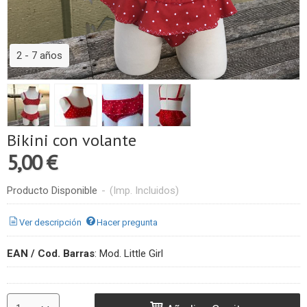
2 - 7 años
Bikini con volante
5,00 €
Producto Disponible
-
(Imp. Incluidos)
Ver descripción
Hacer pregunta
EAN / Cod. Barras
:
Mod. Little Girl