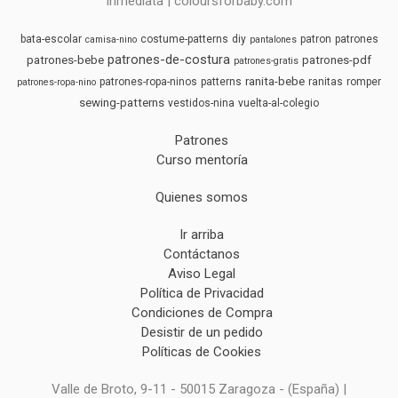
inmediata | coloursforbaby.com
bata-escolar
costume-patterns
diy
patron
patrones
camisa-nino
pantalones
patrones-de-costura
patrones-bebe
patrones-pdf
patrones-gratis
ranita-bebe
patrones-ropa-ninos
patterns
ranitas
romper
patrones-ropa-nino
sewing-patterns
vestidos-nina
vuelta-al-colegio
Patrones
Curso mentoría
Quienes somos
Ir arriba
Contáctanos
Aviso Legal
Política de Privacidad
Condiciones de Compra
Desistir de un pedido
Políticas de Cookies
Valle de Broto, 9-11 - 50015 Zaragoza - (España) |