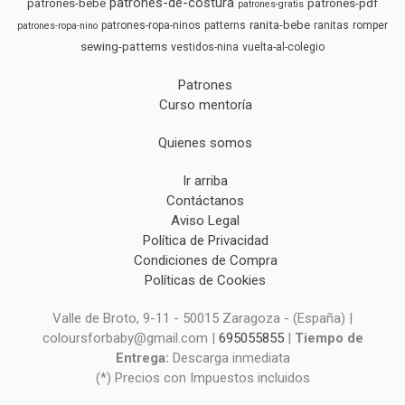
patrones-de-costura
patrones-bebe
patrones-pdf
patrones-gratis
ranita-bebe
patrones-ropa-ninos
patterns
ranitas
romper
patrones-ropa-nino
sewing-patterns
vestidos-nina
vuelta-al-colegio
Patrones
Curso mentoría
Quienes somos
Ir arriba
Contáctanos
Aviso Legal
Política de Privacidad
Condiciones de Compra
Políticas de Cookies
Valle de Broto, 9-11 - 50015 Zaragoza - (España) |
coloursforbaby@gmail.com |
695055855
|
Tiempo de
Entrega:
Descarga inmediata
(*) Precios con Impuestos incluidos