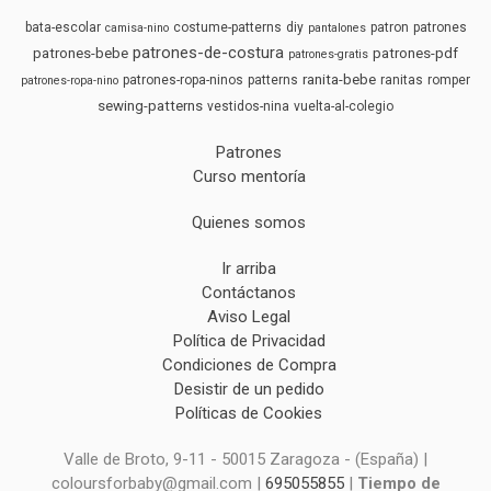
bata-escolar
costume-patterns
diy
patron
patrones
camisa-nino
pantalones
patrones-de-costura
patrones-bebe
patrones-pdf
patrones-gratis
ranita-bebe
patrones-ropa-ninos
patterns
ranitas
romper
patrones-ropa-nino
sewing-patterns
vestidos-nina
vuelta-al-colegio
Patrones
Curso mentoría
Quienes somos
Ir arriba
Contáctanos
Aviso Legal
Política de Privacidad
Condiciones de Compra
Desistir de un pedido
Políticas de Cookies
Valle de Broto, 9-11 - 50015 Zaragoza - (España) |
coloursforbaby@gmail.com |
695055855
|
Tiempo de