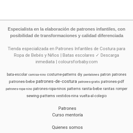
Especialista en la elaboración de patrones infantiles, con
posibilidad de transformaciones y calidad diferenciada
Tienda especializada en Patrones Infantiles de Costura para
Ropa de Bebés y Niños | Batas escolares ✓ Descarga
inmediata | coloursforbaby.com
bata-escolar
costume-patterns
diy
patron
patrones
camisa-nino
pantalones
patrones-de-costura
patrones-bebe
patrones-pdf
patrones-gratis
ranita-bebe
patrones-ropa-ninos
patterns
ranitas
romper
patrones-ropa-nino
sewing-patterns
vestidos-nina
vuelta-al-colegio
Patrones
Curso mentoría
Quienes somos