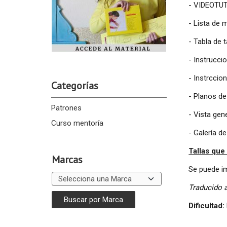
- VIDEOTU
- Lista de 
- Tabla de 
- Instrucci
- Instrccio
Categorías
- Planos de
Patrones
- Vista gen
Curso mentoría
- Galería d
Tallas que
Marcas
Se puede im
Traducido a
Dificultad: