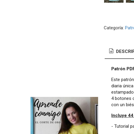
Categoría:
Patr
DESCRI
Patrón PDF
Este patrón
diaria únic
estampados,
4 botones o
con un biés
Incluye 44
- Tutorial 