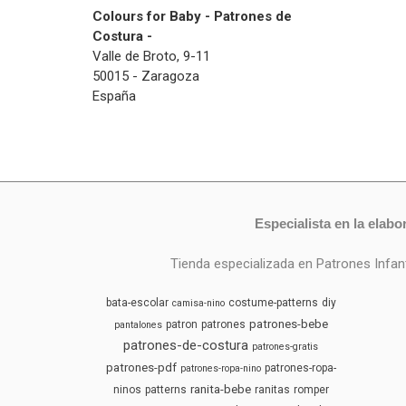
Colours for Baby - Patrones de
Costura -
Valle de Broto, 9-11
50015 - Zaragoza
España
Especialista en la elabo
Tienda especializada en Patrones Infa
bata-escolar
costume-patterns
diy
camisa-nino
patrones-bebe
patron
patrones
pantalones
patrones-de-costura
patrones-gratis
patrones-pdf
patrones-ropa-
patrones-ropa-nino
ranita-bebe
ninos
patterns
ranitas
romper