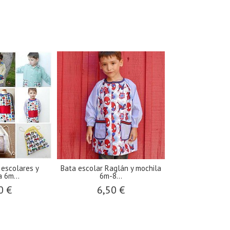
 escolares y
Bata escolar Raglán y mochila
 6m...
6m-8...
0 €
6,50 €