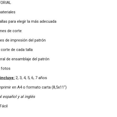
TORIAL
materiales
tallas para elegir la más adecuada
ones de corte
nes de impresión del patrón
 corte de cada talla
eral de ensamblaje del patrón
e fotos
 incluye:
2, 3, 4, 5, 6, 7 años
primir en A4 o formato carta (8,5x11")
l español y al inglés
Fácil