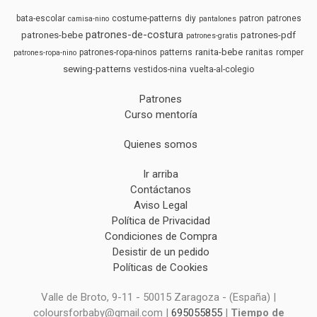
bata-escolar
costume-patterns
diy
patron
patrones
camisa-nino
pantalones
patrones-de-costura
patrones-bebe
patrones-pdf
patrones-gratis
ranita-bebe
patrones-ropa-ninos
patterns
ranitas
romper
patrones-ropa-nino
sewing-patterns
vestidos-nina
vuelta-al-colegio
Patrones
Curso mentoría
Quienes somos
Ir arriba
Contáctanos
Aviso Legal
Política de Privacidad
Condiciones de Compra
Desistir de un pedido
Políticas de Cookies
Valle de Broto, 9-11 - 50015 Zaragoza - (España) |
coloursforbaby@gmail.com |
695055855
|
Tiempo de