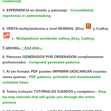
community
-
4.
E
XPERIENCIA
en diseño y patronaje
Consolidated
experience in patternmaking
5.
VENTA
multiplataforma a nivel
MUNDIAL
(Etsy
y Craftsy
) -
Multiplatform worldwide selling (Etsy, Craftsy)
-
Y además..
And also..:
6. Patrones
GENERADOS POR ORDENADOR
completamente
profesionales -
Computed generated patterns
7. Al ser formato
PDF
puedes
IMPRIMIR-DESCARGAR
cuantas
veces quieras -
PDF patterns, printable and downloadable
unlimited times
8. Todos incluyen
TUTORIALES GUIADOS
y completos -
Step-
by-step tutorials that will guide you through the entire
process