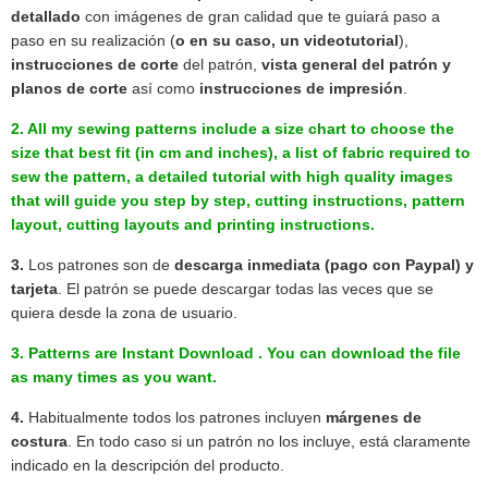
detallado
con imágenes de gran calidad que te guiará paso a
paso en su realización (
o en su caso, un videotutorial
),
instrucciones de corte
del patrón,
v
ista general del patrón y
planos de corte
así como
instrucciones de impresión
.
2. All my sewing patterns includ
e
a size chart to choose the
size that best fi
t (
in cm and inches), a list of
fabric
required to
sew the pattern, a detailed tutorial with high quality images
that will guide you step by step, cutting instructions,
pattern
layout, cutting
layouts
and printing instructions.
3.
Los patrones son de
descarga inmediata (pago con Pay
pal) y
tarjeta
. El patrón se puede descargar todas las veces que se
quiera desde la zona de usuario.
3. Patterns are Instant Download .
You can download the file
as many times as you want.
4.
Habitualmente todos los patrones incluyen
márgenes de
costura
. En todo caso si un patrón no los incluye, está claramente
indicado en la descripción del producto.