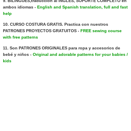
9.
BILINGUES,
traducción al
INGLÉS, SOPORTE COMPLETO
en
ambos idiomas -
English and Spanish translation, full and fast
help
10.
CURSO COSTURA GRATIS. Practica
con nuestros
PATRONES PROYECTOS GRATUITO
S -
FREE sewing course
with free patterns
11. Son
PATRONES ORIGINALES
para ropa y accesorios de
bebé y niños -
Original and adorable patterns for your babies /
kids