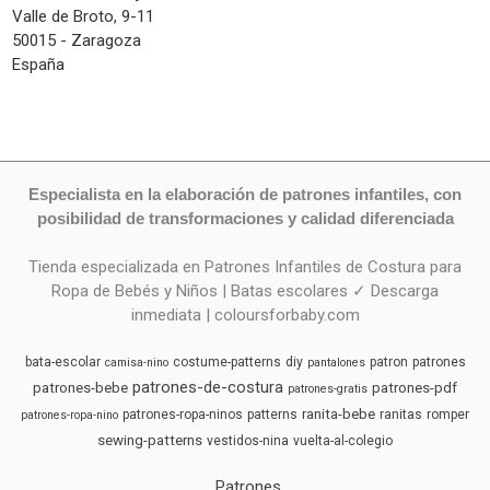
Valle de Broto, 9-11
50015 - Zaragoza
España
Especialista en la elaboración de patrones infantiles, con
posibilidad de transformaciones y calidad diferenciada
Tienda especializada en Patrones Infantiles de Costura para
Ropa de Bebés y Niños | Batas escolares ✓ Descarga
inmediata | coloursforbaby.com
bata-escolar
costume-patterns
diy
patron
patrones
camisa-nino
pantalones
patrones-de-costura
patrones-bebe
patrones-pdf
patrones-gratis
ranita-bebe
patrones-ropa-ninos
patterns
ranitas
romper
patrones-ropa-nino
sewing-patterns
vestidos-nina
vuelta-al-colegio
Patrones