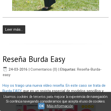
Leer más...
Reseña Burda Easy
24-03-2016
|
Comentarios (0)
|
Etiquetas:
Reseña-Burda-
easy
Hoy os traigo una nueva vídeo reseña. En este caso se trata de
Burda EASY
, que es un revista especial de modelos sencillos y
muy juveniles que Burda saca dos veces al año.
Usamos cookies de terceros para mejorar la experiencia de navegación.
Si continúa navegando consideramos que acepta el uso de cookies.
OK
Más información