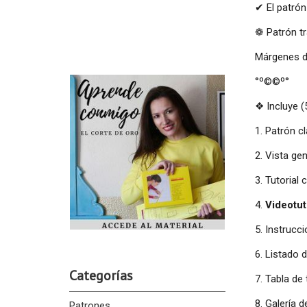
✔ El patrón
❁ Patrón tr
Márgenes de
°º©©º°
❖ Incluye (
1. Patrón c
2. Vista ge
3. Tutorial
4.
Videotut
5. Instrucc
6. Listado 
Categorías
7. Tabla de 
8. Galería 
Patrones