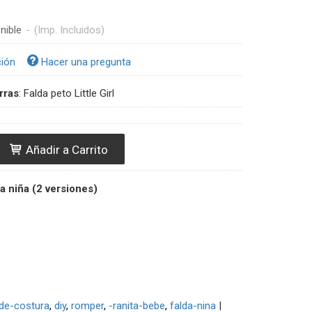
nible
-
(Imp. Incluidos)
ción
Hacer una pregunta
rras
:
Falda peto Little Girl
Añadir a Carrito
a niña (2 versiones)
de-costura
diy
romper
-ranita-bebe
falda-nina
|