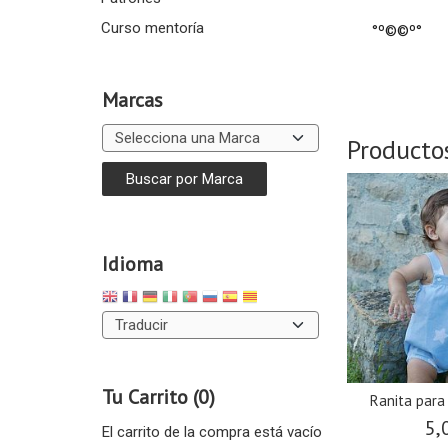
Curso mentoría
°º©©º°
Marcas
Producto
Idioma
Tu Carrito (0)
Ranita par
5,
El carrito de la compra está vacío