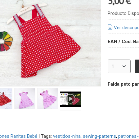
5,00 €
Producto Dispo
Ver descrip
EAN / Cod. Ba
Falda peto par
ones Ranitas Bebé
|
Tags:
vestidos-nina
sewing-patterns
patrones-