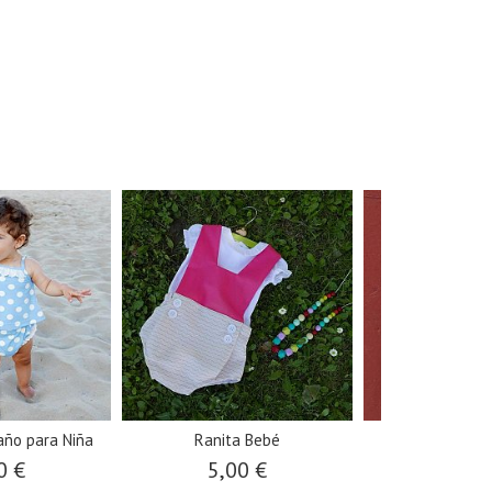
año para Niña
Ranita Bebé
Blusa y Vestid
0 €
5,00 €
5,00