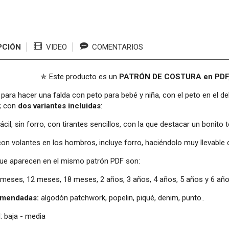
PCIÓN
VIDEO
COMENTARIOS
✯ Este producto es un
PATRÓN DE COSTURA en PDF
para hacer una falda con peto para bebé y niña, con el peto en el del
; con
dos variantes incluidas
:
ácil, sin forro, con tirantes sencillos, con la que destacar un bonito t
con volantes en los hombros, incluye forro, haciéndolo muy llevable
que aparecen en el mismo patrón PDF son:
 meses, 12 meses, 18 meses, 2 años, 3 años, 4 años, 5 años y 6 añ
omendadas:
algodón patchwork, popelin, piqué, denim, punto..
d: baja - media