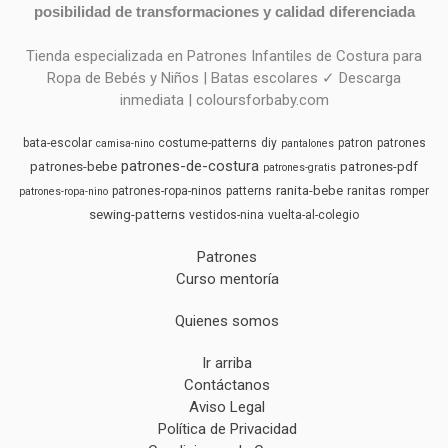
posibilidad de transformaciones y calidad diferenciada
Tienda especializada en Patrones Infantiles de Costura para
Ropa de Bebés y Niños | Batas escolares ✓ Descarga
inmediata | coloursforbaby.com
bata-escolar
costume-patterns
diy
patron
patrones
camisa-nino
pantalones
patrones-de-costura
patrones-bebe
patrones-pdf
patrones-gratis
ranita-bebe
patrones-ropa-ninos
patterns
ranitas
romper
patrones-ropa-nino
sewing-patterns
vestidos-nina
vuelta-al-colegio
Patrones
Curso mentoría
Quienes somos
Ir arriba
Contáctanos
Aviso Legal
Política de Privacidad