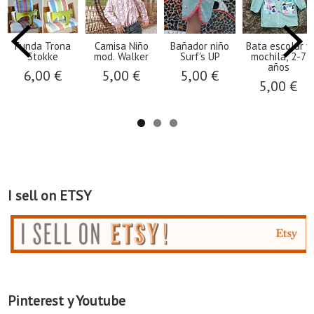
Funda Trona
Camisa Niño
Bañador niño
Bata escolar y
Stokke
mod. Walker
Surf's UP
mochila, 2-7
años
6,00 €
5,00 €
5,00 €
5,00 €
I sell on ETSY
Pinterest y Youtube