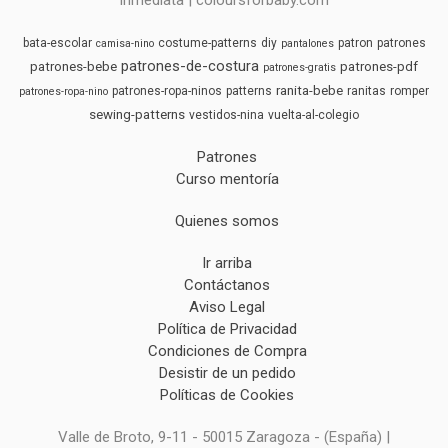
inmediata | coloursforbaby.com
bata-escolar
costume-patterns
diy
patron
patrones
camisa-nino
pantalones
patrones-de-costura
patrones-bebe
patrones-pdf
patrones-gratis
ranita-bebe
patrones-ropa-ninos
patterns
ranitas
romper
patrones-ropa-nino
sewing-patterns
vestidos-nina
vuelta-al-colegio
Patrones
Curso mentoría
Quienes somos
Ir arriba
Contáctanos
Aviso Legal
Política de Privacidad
Condiciones de Compra
Desistir de un pedido
Políticas de Cookies
Valle de Broto, 9-11 - 50015 Zaragoza - (España) |