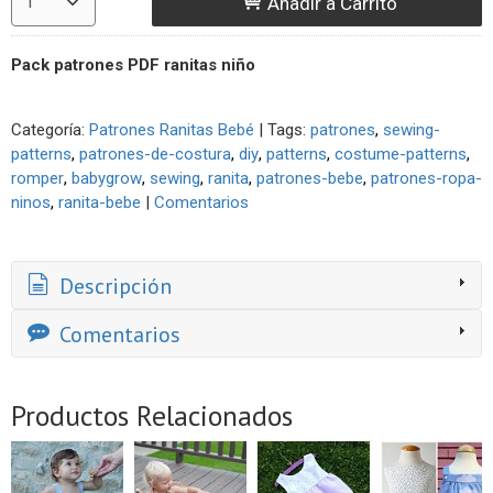
Añadir a Carrito
Pack patrones PDF ranitas niño
Categoría:
Patrones Ranitas Bebé
|
Tags:
patrones
sewing-
patterns
patrones-de-costura
diy
patterns
costume-patterns
romper
babygrow
sewing
ranita
patrones-bebe
patrones-ropa-
ninos
ranita-bebe
|
Comentarios
Descripción
Comentarios
Productos Relacionados