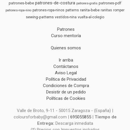
patrones-de-costura
patrones-bebe
patrones-pdf
patrones-gratis
ranita-bebe
patrones-ropa-ninos
patterns
ranitas
romper
patrones-ropa-nino
sewing-patterns
vestidos-nina
vuelta-al-colegio
Patrones
Curso mentoría
Quienes somos
Ir arriba
Contáctanos
Aviso Legal
Política de Privacidad
Condiciones de Compra
Desistir de un pedido
Políticas de Cookies
Valle de Broto, 9-11 - 50015 Zaragoza - (España) |
coloursforbaby@gmail.com |
695055855
|
Tiempo de
Entrega:
Descarga inmediata
(*) Precios con Impuestos incluidos