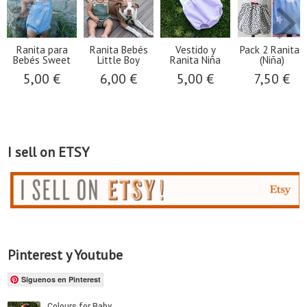
Ranita para
Ranita Bebés
Vestido y
Pack 2 Ranitas
Bebés Sweet
Little Boy
Ranita Niña
(Niña)
5,00 €
6,00 €
5,00 €
7,50 €
I sell on ETSY
Pinterest y Youtube
Síguenos en Pinterest