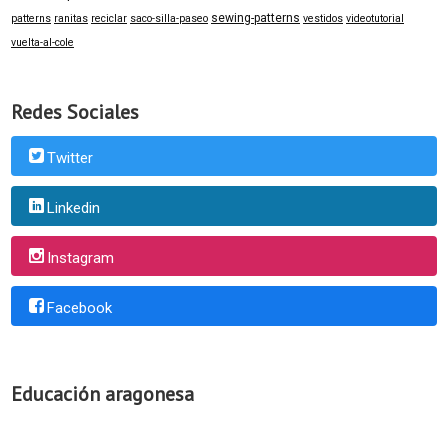
sewing-patterns
patterns
ranitas
reciclar
saco-silla-paseo
vestidos
videotutorial
vuelta-al-cole
Redes Sociales
Twitter
Linkedin
Instagram
Facebook
Educación aragonesa