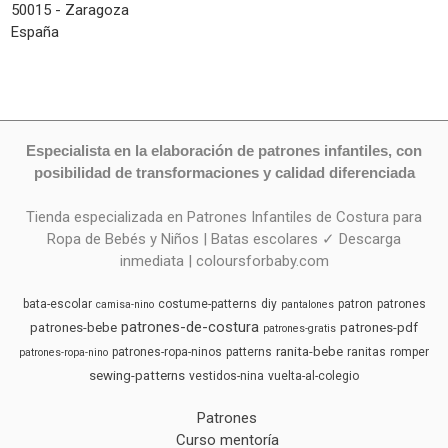
50015 - Zaragoza
España
Especialista en la elaboración de patrones infantiles, con
posibilidad de transformaciones y calidad diferenciada
Tienda especializada en Patrones Infantiles de Costura para
Ropa de Bebés y Niños | Batas escolares ✓ Descarga
inmediata | coloursforbaby.com
bata-escolar
costume-patterns
diy
patron
patrones
camisa-nino
pantalones
patrones-de-costura
patrones-bebe
patrones-pdf
patrones-gratis
ranita-bebe
patrones-ropa-ninos
patterns
ranitas
romper
patrones-ropa-nino
sewing-patterns
vestidos-nina
vuelta-al-colegio
Patrones
Curso mentoría