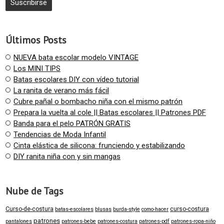
Últimos Posts
NUEVA bata escolar modelo VINTAGE
Los MINI TIPS
Batas escolares DIY con vídeo tutorial
La ranita de verano más fácil
Cubre pañal o bombacho niña con el mismo patrón
Prepara la vuelta al cole || Batas escolares || Patrones PDF
Banda para el pelo PATRÓN GRATIS
Tendencias de Moda Infantil
Cinta elástica de silicona: frunciendo y estabilizando
DIY ranita niña con y sin mangas
Nube de Tags
Curso-de-costura
curso-costura
batas-escolares
blusas
burda-style
como-hacer
patrones
pantalones
patrones-bebe
patrones-costura
patrones-pdf
patrones-ropa-niño