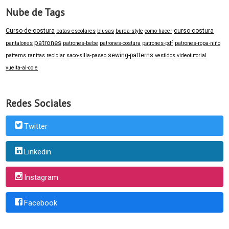
Nube de Tags
Curso-de-costura
curso-costura
batas-escolares
blusas
burda-style
como-hacer
patrones
pantalones
patrones-bebe
patrones-costura
patrones-pdf
patrones-ropa-niño
sewing-patterns
patterns
ranitas
reciclar
saco-silla-paseo
vestidos
videotutorial
vuelta-al-cole
Redes Sociales
Twitter
Linkedin
Instagram
Facebook