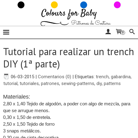
0
Tutorial para realizar un trench
DIY (1ª parte)
06-03-2015
|
Comentarios (0)
|
Etiquetas:
trench
,
gabardina
,
tutorial
,
tutoriales
,
patrones
,
sewing-patterns
,
diy
,
patterns
Materiales:
2,80 x 1,40 Tejido de algodón, a poder con algo de mezcla, para
que se arrugue menos.
0,30 x 1,50 de entretela.
2,50 x 1,50 Tejido de forro
3 snaps metálicos.
0,20 cm de cinta decorativa.