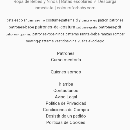
Ropa de Bebés y Niños | Batas escolares ✓ Descarga
inmediata | coloursforbaby.com
bata-escolar
costume-patterns
diy
patron
patrones
camisa-nino
pantalones
patrones-de-costura
patrones-bebe
patrones-pdf
patrones-gratis
ranita-bebe
patrones-ropa-ninos
patterns
ranitas
romper
patrones-ropa-nino
sewing-patterns
vestidos-nina
vuelta-al-colegio
Patrones
Curso mentoría
Quienes somos
Ir arriba
Contáctanos
Aviso Legal
Política de Privacidad
Condiciones de Compra
Desistir de un pedido
Políticas de Cookies