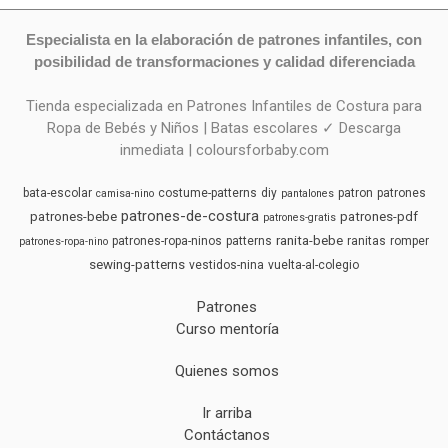
Especialista en la elaboración de patrones infantiles, con
posibilidad de transformaciones y calidad diferenciada
Tienda especializada en Patrones Infantiles de Costura para
Ropa de Bebés y Niños | Batas escolares ✓ Descarga
inmediata | coloursforbaby.com
bata-escolar
costume-patterns
diy
patron
patrones
camisa-nino
pantalones
patrones-de-costura
patrones-bebe
patrones-pdf
patrones-gratis
ranita-bebe
patrones-ropa-ninos
patterns
ranitas
romper
patrones-ropa-nino
sewing-patterns
vestidos-nina
vuelta-al-colegio
Patrones
Curso mentoría
Quienes somos
Ir arriba
Contáctanos