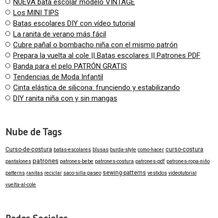
NUEVA bata escolar modelo VINTAGE
Los MINI TIPS
Batas escolares DIY con vídeo tutorial
La ranita de verano más fácil
Cubre pañal o bombacho niña con el mismo patrón
Prepara la vuelta al cole || Batas escolares || Patrones PDF
Banda para el pelo PATRÓN GRATIS
Tendencias de Moda Infantil
Cinta elástica de silicona: frunciendo y estabilizando
DIY ranita niña con y sin mangas
Nube de Tags
Curso-de-costura
curso-costura
batas-escolares
blusas
burda-style
como-hacer
patrones
pantalones
patrones-bebe
patrones-costura
patrones-pdf
patrones-ropa-niño
sewing-patterns
patterns
ranitas
reciclar
saco-silla-paseo
vestidos
videotutorial
vuelta-al-cole