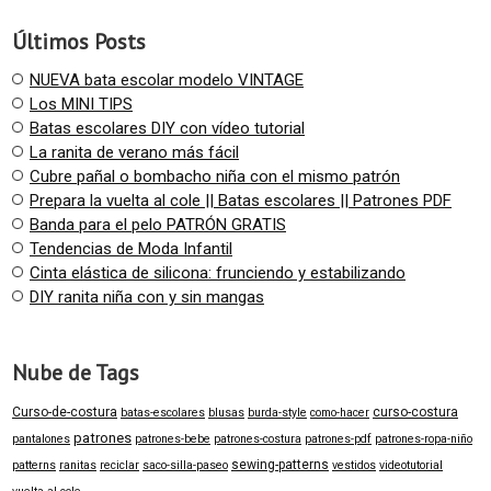
Últimos Posts
NUEVA bata escolar modelo VINTAGE
Los MINI TIPS
Batas escolares DIY con vídeo tutorial
La ranita de verano más fácil
Cubre pañal o bombacho niña con el mismo patrón
Prepara la vuelta al cole || Batas escolares || Patrones PDF
Banda para el pelo PATRÓN GRATIS
Tendencias de Moda Infantil
Cinta elástica de silicona: frunciendo y estabilizando
DIY ranita niña con y sin mangas
Nube de Tags
Curso-de-costura
curso-costura
batas-escolares
blusas
burda-style
como-hacer
patrones
pantalones
patrones-bebe
patrones-costura
patrones-pdf
patrones-ropa-niño
sewing-patterns
patterns
ranitas
reciclar
saco-silla-paseo
vestidos
videotutorial