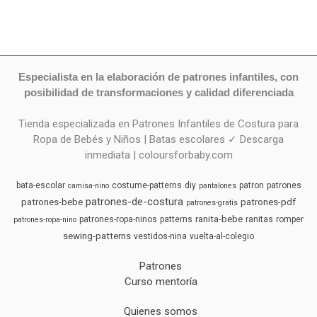
Especialista en la elaboración de patrones infantiles, con
posibilidad de transformaciones y calidad diferenciada
Tienda especializada en Patrones Infantiles de Costura para
Ropa de Bebés y Niños | Batas escolares ✓ Descarga
inmediata | coloursforbaby.com
bata-escolar
costume-patterns
diy
patron
patrones
camisa-nino
pantalones
patrones-de-costura
patrones-bebe
patrones-pdf
patrones-gratis
ranita-bebe
patrones-ropa-ninos
patterns
ranitas
romper
patrones-ropa-nino
sewing-patterns
vestidos-nina
vuelta-al-colegio
Patrones
Curso mentoría
Quienes somos