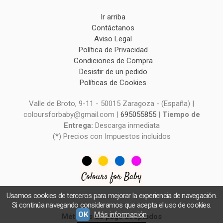
Ir arriba
Contáctanos
Aviso Legal
Política de Privacidad
Condiciones de Compra
Desistir de un pedido
Políticas de Cookies
Valle de Broto, 9-11 - 50015 Zaragoza - (España) |
coloursforbaby@gmail.com |
695055855
|
Tiempo de
Entrega:
Descarga inmediata
(*) Precios con Impuestos incluidos
Usamos cookies de terceros para mejorar la experiencia de navegación.
Si continúa navegando consideramos que acepta el uso de cookies.
OK
Más información
Métodos de pago aceptados