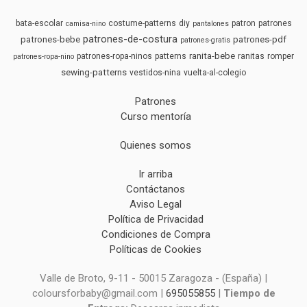
bata-escolar
costume-patterns
diy
patron
patrones
camisa-nino
pantalones
patrones-de-costura
patrones-bebe
patrones-pdf
patrones-gratis
ranita-bebe
patrones-ropa-ninos
patterns
ranitas
romper
patrones-ropa-nino
sewing-patterns
vestidos-nina
vuelta-al-colegio
Patrones
Curso mentoría
Quienes somos
Ir arriba
Contáctanos
Aviso Legal
Política de Privacidad
Condiciones de Compra
Políticas de Cookies
Valle de Broto, 9-11 - 50015 Zaragoza - (España) |
coloursforbaby@gmail.com |
695055855
|
Tiempo de