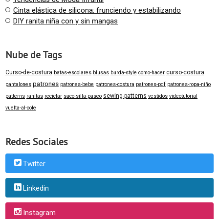
Cinta elástica de silicona: frunciendo y estabilizando
DIY ranita niña con y sin mangas
Nube de Tags
Curso-de-costura
curso-costura
batas-escolares
blusas
burda-style
como-hacer
patrones
pantalones
patrones-bebe
patrones-costura
patrones-pdf
patrones-ropa-niño
sewing-patterns
patterns
ranitas
reciclar
saco-silla-paseo
vestidos
videotutorial
vuelta-al-cole
Redes Sociales
Twitter
Linkedin
Instagram