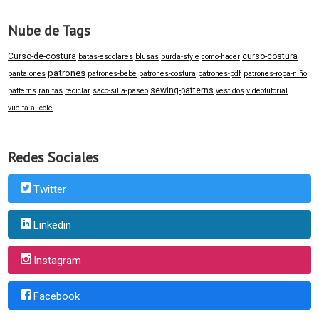
Nube de Tags
Curso-de-costura
curso-costura
batas-escolares
blusas
burda-style
como-hacer
patrones
pantalones
patrones-bebe
patrones-costura
patrones-pdf
patrones-ropa-niño
sewing-patterns
patterns
ranitas
reciclar
saco-silla-paseo
vestidos
videotutorial
vuelta-al-cole
Redes Sociales
Twitter
Linkedin
Instagram
Facebook