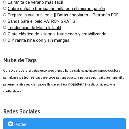
La ranita de verano más fácil
Cubre pañal o bombacho niña con el mismo patrón
Prepara la vuelta al cole || Batas escolares || Patrones PDF
Banda para el pelo PATRÓN GRATIS
Tendencias de Moda Infantil
Cinta elástica de silicona: frunciendo y estabilizando
DIY ranita niña con y sin mangas
Nube de Tags
Curso-de-costura
curso-costura
batas-escolares
blusas
burda-style
como-hacer
patrones
pantalones
patrones-bebe
patrones-costura
patrones-pdf
patrones-ropa-niño
sewing-patterns
patterns
ranitas
reciclar
saco-silla-paseo
vestidos
videotutorial
vuelta-al-cole
Redes Sociales
Twitter