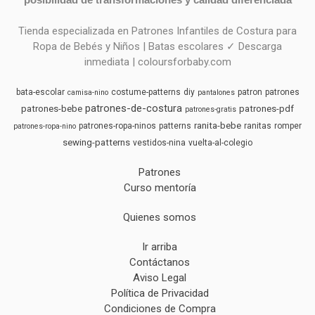
Tienda especializada en Patrones Infantiles de Costura para
Ropa de Bebés y Niños | Batas escolares ✓ Descarga
inmediata | coloursforbaby.com
bata-escolar
costume-patterns
diy
patron
patrones
camisa-nino
pantalones
patrones-de-costura
patrones-bebe
patrones-pdf
patrones-gratis
ranita-bebe
patrones-ropa-ninos
patterns
ranitas
romper
patrones-ropa-nino
sewing-patterns
vestidos-nina
vuelta-al-colegio
Patrones
Curso mentoría
Quienes somos
Ir arriba
Contáctanos
Aviso Legal
Política de Privacidad
Condiciones de Compra