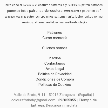
bata-escolar
costume-patterns
diy
patron
patrones
camisa-nino
pantalones
patrones-de-costura
patrones-bebe
patrones-pdf
patrones-gratis
ranita-bebe
patrones-ropa-ninos
patterns
ranitas
romper
patrones-ropa-nino
sewing-patterns
vestidos-nina
vuelta-al-colegio
Patrones
Curso mentoría
Quienes somos
Ir arriba
Contáctanos
Aviso Legal
Política de Privacidad
Condiciones de Compra
Políticas de Cookies
Valle de Broto, 9-11 - 50015 Zaragoza - (España) |
coloursforbaby@gmail.com |
695055855
|
Tiempo de
Entrega:
Descarga inmediata