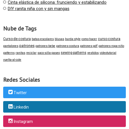
Cinta elástica de silicona: frunciendo y estabilizando
DIY ranita niña con y sin mangas
Nube de Tags
Curso-de-costura
curso-costura
batas-escolares
blusas
burda-style
como-hacer
patrones
pantalones
patrones-bebe
patrones-costura
patrones-pdf
patrones-ropa-niño
sewing-patterns
patterns
ranitas
reciclar
saco-silla-paseo
vestidos
videotutorial
vuelta-al-cole
Redes Sociales
Twitter
Linkedin
Instagram