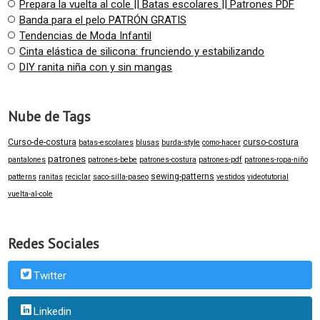
Prepara la vuelta al cole || Batas escolares || Patrones PDF
Banda para el pelo PATRÓN GRATIS
Tendencias de Moda Infantil
Cinta elástica de silicona: frunciendo y estabilizando
DIY ranita niña con y sin mangas
Nube de Tags
Curso-de-costura
curso-costura
batas-escolares
blusas
burda-style
como-hacer
patrones
pantalones
patrones-bebe
patrones-costura
patrones-pdf
patrones-ropa-niño
sewing-patterns
patterns
ranitas
reciclar
saco-silla-paseo
vestidos
videotutorial
vuelta-al-cole
Redes Sociales
Twitter
Linkedin