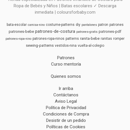
Ropa de Bebés y Niños | Batas escolares ✓ Descarga
inmediata | coloursforbaby.com
bata-escolar
costume-patterns
diy
patron
patrones
camisa-nino
pantalones
patrones-de-costura
patrones-bebe
patrones-pdf
patrones-gratis
ranita-bebe
patrones-ropa-ninos
patterns
ranitas
romper
patrones-ropa-nino
sewing-patterns
vestidos-nina
vuelta-al-colegio
Patrones
Curso mentoría
Quienes somos
Ir arriba
Contáctanos
Aviso Legal
Política de Privacidad
Condiciones de Compra
Desistir de un pedido
Políticas de Cookies