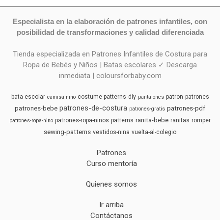
Especialista en la elaboración de patrones infantiles, con
posibilidad de transformaciones y calidad diferenciada
Tienda especializada en Patrones Infantiles de Costura para
Ropa de Bebés y Niños | Batas escolares ✓ Descarga
inmediata | coloursforbaby.com
bata-escolar
costume-patterns
diy
patron
patrones
camisa-nino
pantalones
patrones-de-costura
patrones-bebe
patrones-pdf
patrones-gratis
ranita-bebe
patrones-ropa-ninos
patterns
ranitas
romper
patrones-ropa-nino
sewing-patterns
vestidos-nina
vuelta-al-colegio
Patrones
Curso mentoría
Quienes somos
Ir arriba
Contáctanos