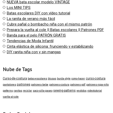
NUEVA bata escolar modelo VINTAGE
Los MINI TIPS
Batas escolares DIY con vídeo tutorial
La ranita de verano más fácil
Cubre pañal o bombacho niña con el mismo patrón
Prepara la vuelta al cole || Batas escolares || Patrones PDF
Banda para el pelo PATRÓN GRATIS
Tendencias de Moda Infantil
Cinta elástica de silicona: frunciendo y estabilizando
DIY ranita niña con y sin mangas
Nube de Tags
Curso-de-costura
curso-costura
batas-escolares
blusas
burda-style
como-hacer
patrones
pantalones
patrones-bebe
patrones-costura
patrones-pdf
patrones-ropa-niño
sewing-patterns
patterns
ranitas
reciclar
saco-silla-paseo
vestidos
videotutorial
vuelta-al-cole