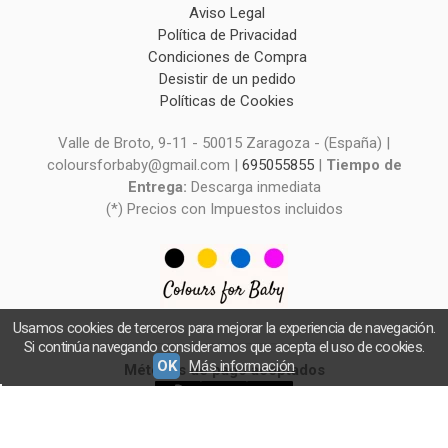
Aviso Legal
Política de Privacidad
Condiciones de Compra
Desistir de un pedido
Políticas de Cookies
Valle de Broto, 9-11 - 50015 Zaragoza - (España) |
coloursforbaby@gmail.com |
695055855
|
Tiempo de
Entrega:
Descarga inmediata
(*) Precios con Impuestos incluidos
Usamos cookies de terceros para mejorar la experiencia de navegación.
Si continúa navegando consideramos que acepta el uso de cookies.
OK
Más información
Métodos de pago aceptados
Colours for Baby - Patrones de Costura -
- Copyright © 2026 [12344] - Con la tecnología de