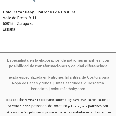
Colours for Baby - Patrones de Costura -
Valle de Broto, 9-11
50015 - Zaragoza
España
Especialista en la elaboración de patrones infantiles, con
posibilidad de transformaciones y calidad diferenciada
Tienda especializada en Patrones Infantiles de Costura para
Ropa de Bebés y Niños | Batas escolares ✓ Descarga
inmediata | coloursforbaby.com
bata-escolar
costume-patterns
diy
patron
patrones
camisa-nino
pantalones
patrones-de-costura
patrones-bebe
patrones-pdf
patrones-gratis
ranita-bebe
patrones-ropa-ninos
patterns
ranitas
romper
patrones-ropa-nino