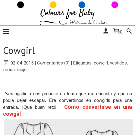
0
Cowgirl
02-04-2015
|
Comentarios (0)
|
Etiquetas:
cowgirl
,
vestidos
,
moda
,
mujer
Sewingadicta nos propuso un tema que me encanta y que no
podía dejar escapar. Era convertirnos en cowgirls para una
- Cómo convertirse en una
entrada. ¡Qué buen reto!
cowgirl -