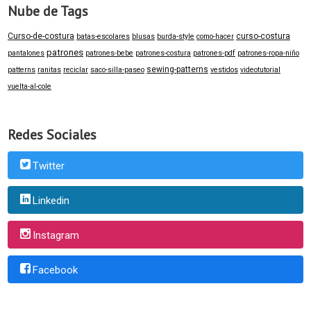
Nube de Tags
Curso-de-costura
curso-costura
batas-escolares
blusas
burda-style
como-hacer
patrones
pantalones
patrones-bebe
patrones-costura
patrones-pdf
patrones-ropa-niño
sewing-patterns
patterns
ranitas
reciclar
saco-silla-paseo
vestidos
videotutorial
vuelta-al-cole
Redes Sociales
Twitter
Linkedin
Instagram
Facebook