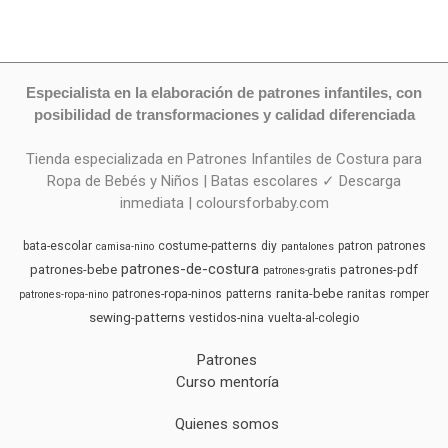
Especialista en la elaboración de patrones infantiles, con
posibilidad de transformaciones y calidad diferenciada
Tienda especializada en Patrones Infantiles de Costura para
Ropa de Bebés y Niños | Batas escolares ✓ Descarga
inmediata | coloursforbaby.com
bata-escolar
costume-patterns
diy
patron
patrones
camisa-nino
pantalones
patrones-de-costura
patrones-bebe
patrones-pdf
patrones-gratis
ranita-bebe
patrones-ropa-ninos
patterns
ranitas
romper
patrones-ropa-nino
sewing-patterns
vestidos-nina
vuelta-al-colegio
Patrones
Curso mentoría
Quienes somos