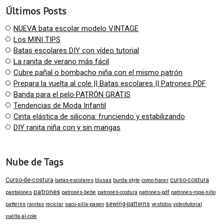
Últimos Posts
NUEVA bata escolar modelo VINTAGE
Los MINI TIPS
Batas escolares DIY con vídeo tutorial
La ranita de verano más fácil
Cubre pañal o bombacho niña con el mismo patrón
Prepara la vuelta al cole || Batas escolares || Patrones PDF
Banda para el pelo PATRÓN GRATIS
Tendencias de Moda Infantil
Cinta elástica de silicona: frunciendo y estabilizando
DIY ranita niña con y sin mangas
Nube de Tags
Curso-de-costura
curso-costura
batas-escolares
blusas
burda-style
como-hacer
patrones
pantalones
patrones-bebe
patrones-costura
patrones-pdf
patrones-ropa-niño
sewing-patterns
patterns
ranitas
reciclar
saco-silla-paseo
vestidos
videotutorial
vuelta-al-cole