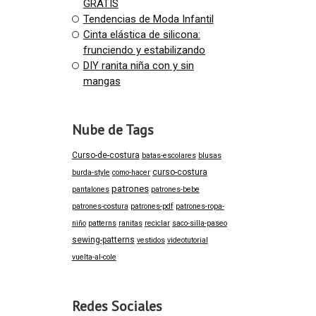
GRATIS
Tendencias de Moda Infantil
Cinta elástica de silicona:
frunciendo y estabilizando
DIY ranita niña con y sin
mangas
Nube de Tags
Curso-de-costura
batas-escolares
blusas
curso-costura
burda-style
como-hacer
patrones
pantalones
patrones-bebe
patrones-costura
patrones-pdf
patrones-ropa-
niño
patterns
ranitas
reciclar
saco-silla-paseo
sewing-patterns
vestidos
videotutorial
vuelta-al-cole
Redes Sociales