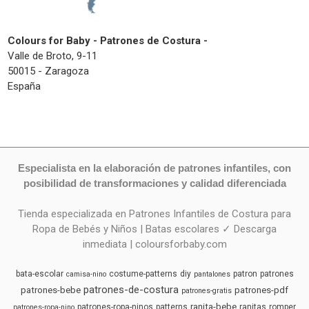
Colours for Baby - Patrones de Costura -
Valle de Broto, 9-11
50015 - Zaragoza
España
Especialista en la elaboración de patrones infantiles, con
posibilidad de transformaciones y calidad diferenciada
Tienda especializada en Patrones Infantiles de Costura para
Ropa de Bebés y Niños | Batas escolares ✓ Descarga
inmediata | coloursforbaby.com
bata-escolar
costume-patterns
diy
patron
patrones
camisa-nino
pantalones
patrones-de-costura
patrones-bebe
patrones-pdf
patrones-gratis
ranita-bebe
patrones-ropa-ninos
patterns
ranitas
romper
patrones-ropa-nino