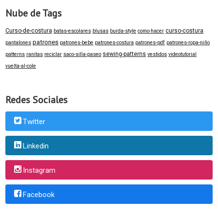
Nube de Tags
Curso-de-costura
curso-costura
batas-escolares
blusas
burda-style
como-hacer
patrones
pantalones
patrones-bebe
patrones-costura
patrones-pdf
patrones-ropa-niño
sewing-patterns
patterns
ranitas
reciclar
saco-silla-paseo
vestidos
videotutorial
vuelta-al-cole
Redes Sociales
Twitter
Linkedin
Instagram
Facebook