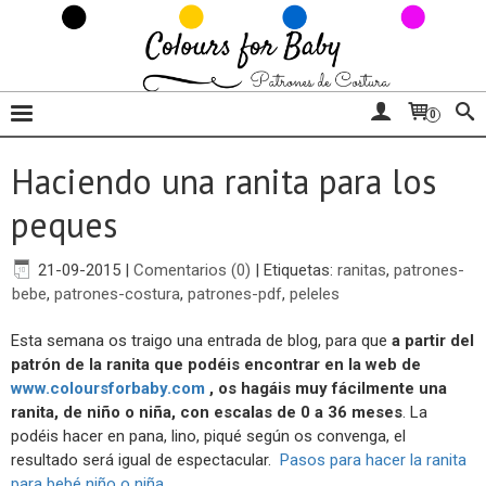
0
Haciendo una ranita para los
peques
21-09-2015
|
Comentarios (0)
|
Etiquetas:
ranitas
,
patrones-
bebe
,
patrones-costura
,
patrones-pdf
,
peleles
Esta semana os traigo una entrada de blog, para que
a partir del
patrón de la ranita que podéis encontrar en la web de
www.coloursforbaby.com
, os hagáis muy fácilmente una
ranita, de niño o niña, con escalas de 0 a 36 meses
. La
podéis hacer en pana, lino, piqué según os convenga, el
resultado será igual de espectacular.
Pasos para hacer la ranita
para bebé niño o niña