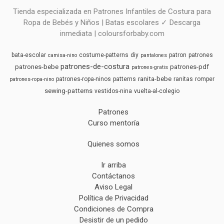
Tienda especializada en Patrones Infantiles de Costura para
Ropa de Bebés y Niños | Batas escolares ✓ Descarga
inmediata | coloursforbaby.com
bata-escolar
costume-patterns
diy
patron
patrones
camisa-nino
pantalones
patrones-de-costura
patrones-bebe
patrones-pdf
patrones-gratis
ranita-bebe
patrones-ropa-ninos
patterns
ranitas
romper
patrones-ropa-nino
sewing-patterns
vestidos-nina
vuelta-al-colegio
Patrones
Curso mentoría
Quienes somos
Ir arriba
Contáctanos
Aviso Legal
Política de Privacidad
Condiciones de Compra
Desistir de un pedido