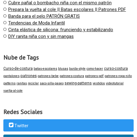
Cubre pañal o bombacho niña con el mismo patrón
Prepara la vuelta al cole || Batas escolares || Patrones PDF
Banda para el pelo PATRÓN GRATIS
Tendencias de Moda Infantil
Cinta elástica de silicona: frunciendo y estabilizando
DIY ranita niña con y sin mangas
Nube de Tags
Curso-de-costura
curso-costura
batas-escolares
blusas
burda-style
como-hacer
patrones
pantalones
patrones-bebe
patrones-costura
patrones-pdf
patrones-ropa-niño
sewing-patterns
patterns
ranitas
reciclar
saco-silla-paseo
vestidos
videotutorial
vuelta-al-cole
Redes Sociales
Twitter