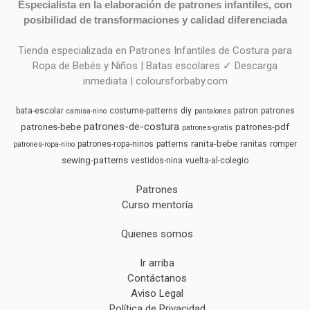
Especialista en la elaboración de patrones infantiles, con
posibilidad de transformaciones y calidad diferenciada
Tienda especializada en Patrones Infantiles de Costura para
Ropa de Bebés y Niños | Batas escolares ✓ Descarga
inmediata | coloursforbaby.com
bata-escolar
costume-patterns
diy
patron
patrones
camisa-nino
pantalones
patrones-de-costura
patrones-bebe
patrones-pdf
patrones-gratis
ranita-bebe
patrones-ropa-ninos
patterns
ranitas
romper
patrones-ropa-nino
sewing-patterns
vestidos-nina
vuelta-al-colegio
Patrones
Curso mentoría
Quienes somos
Ir arriba
Contáctanos
Aviso Legal
Política de Privacidad