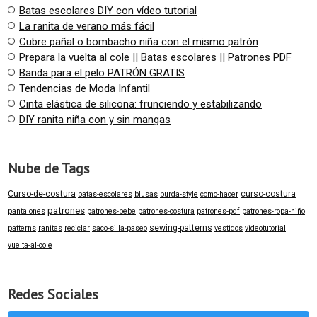
Batas escolares DIY con vídeo tutorial
La ranita de verano más fácil
Cubre pañal o bombacho niña con el mismo patrón
Prepara la vuelta al cole || Batas escolares || Patrones PDF
Banda para el pelo PATRÓN GRATIS
Tendencias de Moda Infantil
Cinta elástica de silicona: frunciendo y estabilizando
DIY ranita niña con y sin mangas
Nube de Tags
Curso-de-costura
curso-costura
batas-escolares
blusas
burda-style
como-hacer
patrones
pantalones
patrones-bebe
patrones-costura
patrones-pdf
patrones-ropa-niño
sewing-patterns
patterns
ranitas
reciclar
saco-silla-paseo
vestidos
videotutorial
vuelta-al-cole
Redes Sociales