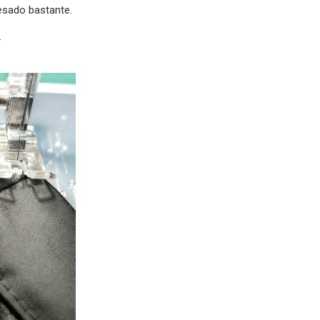
esado bastante.
.