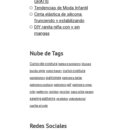
GRATIS
Tendencias de Moda Infantil
Cinta elástica de silicona:
frunciendo y estabilizando
DIY ranita niña con y sin
mangas
Nube de Tags
Curso-de-costura
batas-escolares
blusas
curso-costura
burda-style
como-hacer
patrones
pantalones
patrones-bebe
patrones-costura
patrones-pdf
patrones-ropa-
niño
patterns
ranitas
reciclar
saco-silla-paseo
sewing-patterns
vestidos
videotutorial
vuelta-al-cole
Redes Sociales