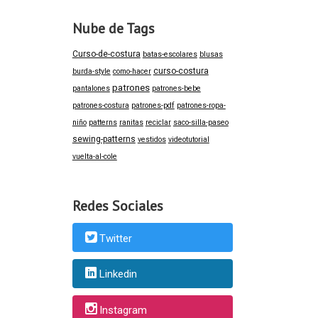
Nube de Tags
Curso-de-costura
batas-escolares
blusas
curso-costura
burda-style
como-hacer
patrones
pantalones
patrones-bebe
patrones-costura
patrones-pdf
patrones-ropa-
niño
patterns
ranitas
reciclar
saco-silla-paseo
sewing-patterns
vestidos
videotutorial
vuelta-al-cole
Redes Sociales
Twitter
Linkedin
Instagram