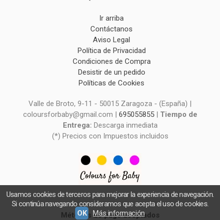
Ir arriba
Contáctanos
Aviso Legal
Política de Privacidad
Condiciones de Compra
Desistir de un pedido
Políticas de Cookies
Valle de Broto, 9-11 - 50015 Zaragoza - (España) |
coloursforbaby@gmail.com |
695055855
|
Tiempo de
Entrega:
Descarga inmediata
(*) Precios con Impuestos incluidos
Usamos cookies de terceros para mejorar la experiencia de navegación.
Si continúa navegando consideramos que acepta el uso de cookies.
OK
Más información
Métodos de pago aceptados