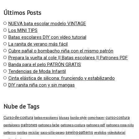
Últimos Posts
NUEVA bata escolar modelo VINTAGE
Los MINI TIPS
Batas escolares DIY con vídeo tutorial
La ranita de verano más fácil
Cubre pañal o bombacho niña con el mismo patrón
Prepara la vuelta al cole || Batas escolares || Patrones PDF
Banda para el pelo PATRÓN GRATIS
Tendencias de Moda Infantil
Cinta elástica de silicona: frunciendo y estabilizando
DIY ranita niña con y sin mangas
Nube de Tags
Curso-de-costura
curso-costura
batas-escolares
blusas
burda-style
como-hacer
patrones
pantalones
patrones-bebe
patrones-costura
patrones-pdf
patrones-ropa-niño
sewing-patterns
patterns
ranitas
reciclar
saco-silla-paseo
vestidos
videotutorial