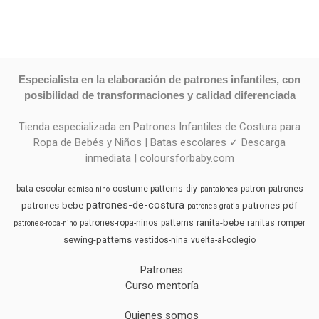
Especialista en la elaboración de patrones infantiles, con
posibilidad de transformaciones y calidad diferenciada
Tienda especializada en Patrones Infantiles de Costura para
Ropa de Bebés y Niños | Batas escolares ✓ Descarga
inmediata | coloursforbaby.com
bata-escolar
costume-patterns
diy
patron
patrones
camisa-nino
pantalones
patrones-de-costura
patrones-bebe
patrones-pdf
patrones-gratis
ranita-bebe
patrones-ropa-ninos
patterns
ranitas
romper
patrones-ropa-nino
sewing-patterns
vestidos-nina
vuelta-al-colegio
Patrones
Curso mentoría
Quienes somos