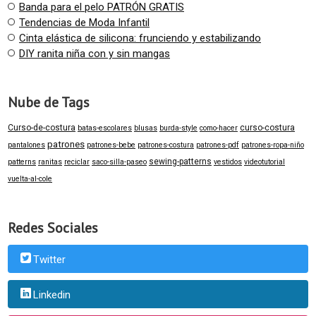
Banda para el pelo PATRÓN GRATIS
Tendencias de Moda Infantil
Cinta elástica de silicona: frunciendo y estabilizando
DIY ranita niña con y sin mangas
Nube de Tags
Curso-de-costura
curso-costura
batas-escolares
blusas
burda-style
como-hacer
patrones
pantalones
patrones-bebe
patrones-costura
patrones-pdf
patrones-ropa-niño
sewing-patterns
patterns
ranitas
reciclar
saco-silla-paseo
vestidos
videotutorial
vuelta-al-cole
Redes Sociales
Twitter
Linkedin