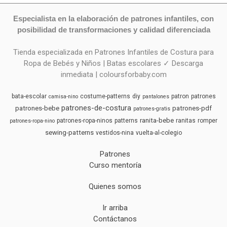
Especialista en la elaboración de patrones infantiles, con
posibilidad de transformaciones y calidad diferenciada
Tienda especializada en Patrones Infantiles de Costura para
Ropa de Bebés y Niños | Batas escolares ✓ Descarga
inmediata | coloursforbaby.com
bata-escolar
costume-patterns
diy
patron
patrones
camisa-nino
pantalones
patrones-de-costura
patrones-bebe
patrones-pdf
patrones-gratis
ranita-bebe
patrones-ropa-ninos
patterns
ranitas
romper
patrones-ropa-nino
sewing-patterns
vestidos-nina
vuelta-al-colegio
Patrones
Curso mentoría
Quienes somos
Ir arriba
Contáctanos