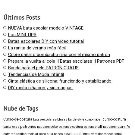
Últimos Posts
NUEVA bata escolar modelo VINTAGE
Los MINI TIPS
Batas escolares DIY con vídeo tutorial
La ranita de verano más fácil
Cubre pañal o bombacho niña con el mismo patrón
Prepara la vuelta al cole || Batas escolares || Patrones PDF
Banda para el pelo PATRÓN GRATIS
Tendencias de Moda Infantil
Cinta elástica de silicona: frunciendo y estabilizando
DIY ranita niña con y sin mangas
Nube de Tags
Curso-de-costura
curso-costura
batas-escolares
blusas
burda-style
como-hacer
patrones
pantalones
patrones-bebe
patrones-costura
patrones-pdf
patrones-ropa-niño
sewing-patterns
patterns
ranitas
reciclar
saco-silla-paseo
vestidos
videotutorial