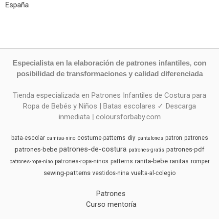
España
Especialista en la elaboración de patrones infantiles, con
posibilidad de transformaciones y calidad diferenciada
Tienda especializada en Patrones Infantiles de Costura para
Ropa de Bebés y Niños | Batas escolares ✓ Descarga
inmediata | coloursforbaby.com
bata-escolar
costume-patterns
diy
patron
patrones
camisa-nino
pantalones
patrones-de-costura
patrones-bebe
patrones-pdf
patrones-gratis
ranita-bebe
patrones-ropa-ninos
patterns
ranitas
romper
patrones-ropa-nino
sewing-patterns
vestidos-nina
vuelta-al-colegio
Patrones
Curso mentoría